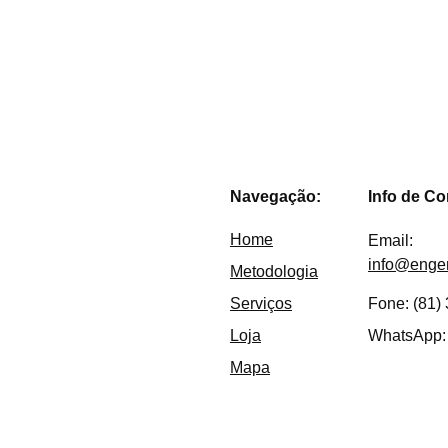
Queremos nos capa
Navegação:
Info de Co
Home
Email: 
info@enge
Metodologia
Serviços
Fone: (81)
Loja
WhatsApp:
Mapa