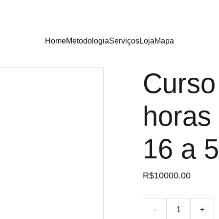
Home
Metodologia
Serviços
Loja
Mapa
Curso
horas
16 a 
R$10000.00
-
+