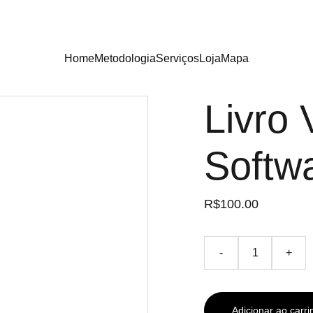
Home
Metodologia
Serviços
Loja
Mapa
Livro
Softw
R$100.00
-
+
Adicionar ao carri