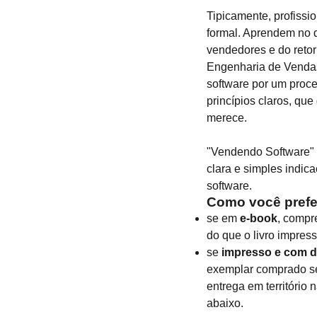
Tipicamente, profiss
formal. Aprendem no di
vendedores e do retor
Engenharia de Vendas 
software por um proc
princípios claros, que
merece.
"Vendendo Software" f
clara e simples indic
software.
Como você prefer
se em
e-book
, comp
do que o livro impres
se
impresso e com de
exemplar comprado se
entrega em território
abaixo.