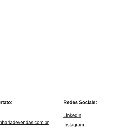
citar
ntato:
Redes Sociais:
LinkedIn
nhariadevendas.com.br
Instagram