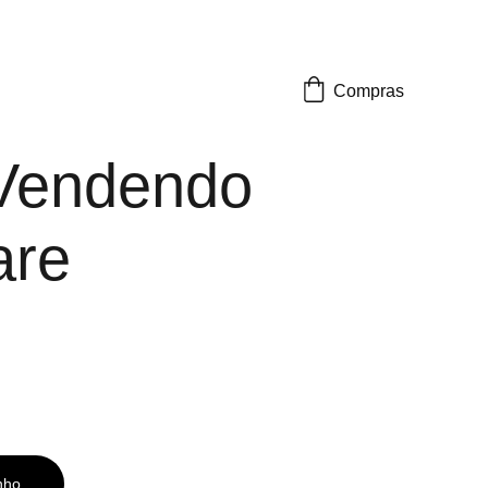
Compras
 Vendendo
are
nho