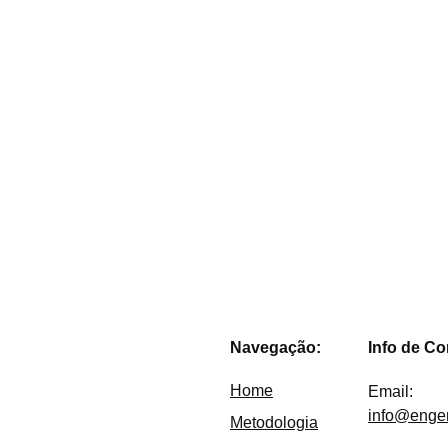
Nome e CNPJ da sua empresa de software*
Endereços virtual e físico da sua empresa*
Queremos nos capa
Navegação:
Info de Co
Home
Email: 
info@enge
Metodologia