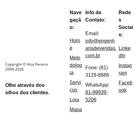
Nave
Info de 
Rede
gaçã
Contato:
s 
o:
Sociai
Email: 
s:
Hom
info@engenh
e
ariadevendas.
Linke
com.br
dIn
Meto
Copyright © Aísa Pereira 
dolog
Instag
Fone: (81) 
2004-2026
ia
ram
3129-8888
Servi
Faceb
WhatsApp: 
Olhe através dos 
ços
ook
81-99939-
olhos dos clientes.
Loja
5206
Mapa