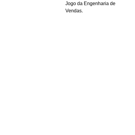
Jogo da Engenharia de
Vendas.
1-Adicione ao 
Seu nome*
carrinho
     2-Faça o 
Seu e-mail*
pagamento    
   3- 
Seu WhatsApp*